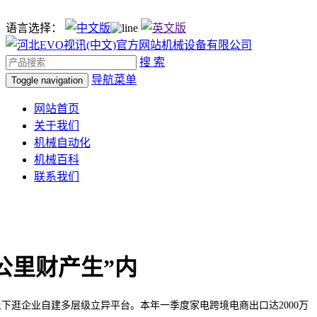
语言选择：
搜 索
导航菜单
Toggle navigation
网站首页
关于我们
机械自动化
机械百科
联系我们
公里财产生”内
逛企业自建多层级立异平台。本年一季度家电跨境电商出口达2000万