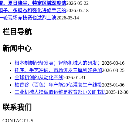
雪、夏日降尘、特定区域深度洁
2026-05-22
模子、多模态和强化进修手艺的
2026-05-18
一轮现场竞技赛也激烈上演
2026-05-14
栏目导航
新闻中心
根本制制配备发卖；智能机械人的研发；
2026-03-16
托底、手艺冲破、市场迸发三厚利好叠加
2026-03-25
全球初创的从动化产线
2026-01-31
柚香谷（百色）年产能20亿灌装生产线投
2025-01-06
工业机械人操做取运维是教育部1+X证书轨
2025-12-30
联系我们
CONTACT US