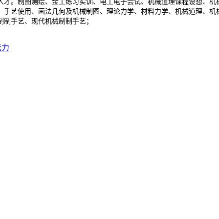
人才。制图测绘、金工练习实训、电工电子尝试、机械道理课程设想、机
手艺使用、画法几何及机械制图、理论力学、材料力学、机械道理、机械零
制制手艺、现代机械制制手艺；
无力