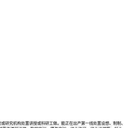
校或研究机构处置讲授或科研工做。能正在出产第一线处置设想、制制、