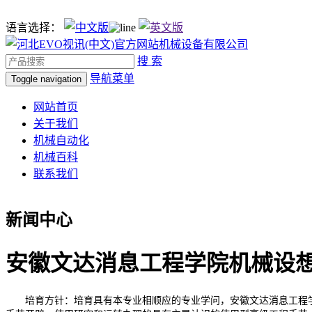
语言选择：
搜 索
导航菜单
Toggle navigation
网站首页
关于我们
机械自动化
机械百科
联系我们
新闻中心
安徽文达消息工程学院机械设
培育方针：培育具有本专业相顺应的专业学问，安徽文达消息工程学院