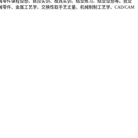
械零件课程设想、数控实训、模具实训、结业练习、结业设想等。就业
件、金属工艺学、交换性取手艺丈量、机械制制工艺学、CAD/CAM