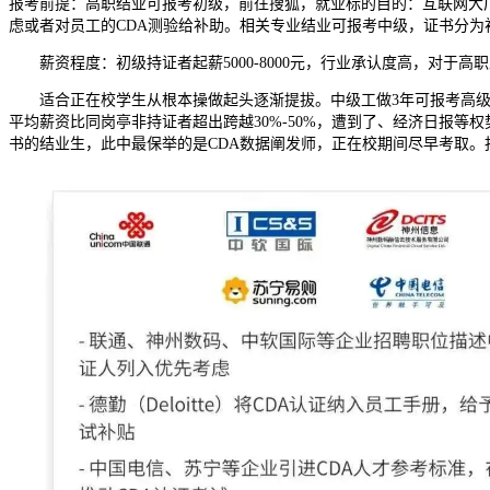
报考前提：高职结业可报考初级，前往搜狐，就业标的目的：互联网大厂
虑或者对员工的CDA测验给补助。相关专业结业可报考中级，证书分为
薪资程度：初级持证者起薪5000-8000元，行业承认度高，对于高
适合正在校学生从根本操做起头逐渐提拔。中级工做3年可报考高级。该
平均薪资比同岗亭非持证者超出跨越30%-50%，遭到了、经济日报等
书的结业生，此中最保举的是CDA数据阐发师，正在校期间尽早考取