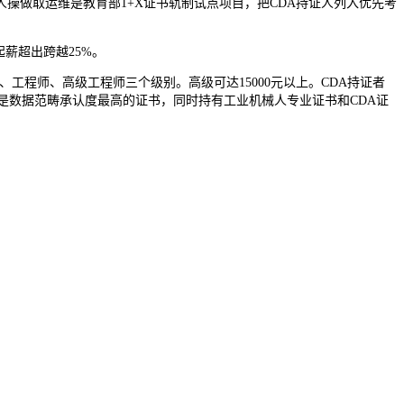
操做取运维是教育部1+X证书轨制试点项目，把CDA持证人列入优先考
薪超出跨越25%。
程师、高级工程师三个级别。高级可达15000元以上。CDA持证者
师是数据范畴承认度最高的证书，同时持有工业机械人专业证书和CDA证