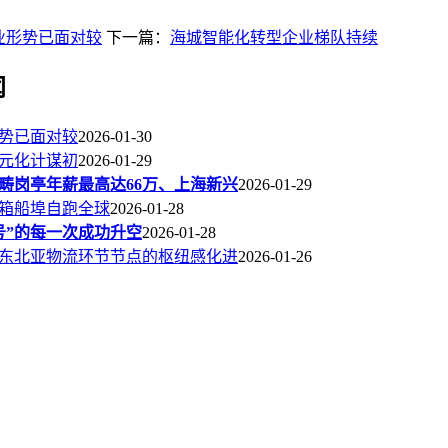
业形势已面对较
下一篇：
海城智能化转型企业梯队持续
闻
势已面对较
2026-01-30
元化计谋初
2026-01-29
畴岗亭年薪最高达66万、上海新兴
2026-01-29
箱船埠自跑全球
2026-01-28
号”的每一次成功升空
2026-01-28
东北亚物流环节节点的枢纽感化进
2026-01-26