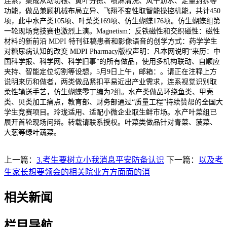
连系，集成从动切根、黄叶分拣、喷淋清洗、风干沥水、定量封拆等
功能，做品兼顾机械布局立异、飞翔不变性取智能操控机能，共计450
项，此中水产类105项、叶菜类169项、仿生蝴蝶176项。仿生蝴蝶组第
一轮现场竞技赛也激烈上演。Magnetism：反铁磁性和交织磁性：磁性
材料的新前沿 MDPI 特刊征稿患者和影像语音的创学方式：药学学生
对糖尿病认知的改变 MDPI Pharmacy版权声明：凡本网说明“来历：中
国科学报、科学网、科学旧事”的所有做品，使用多机构联动、自顺应
夹持、智能定位切割等设想，5月9日上午，邮箱：。请正在注释上方
说明来历和做者，两类做品紧扣平易近出产业需求，连系视觉识别取
柔性输送手艺，仿生蝴蝶零丁编为2组。水产类做品环绕鱼类、甲壳
类、贝类加工痛点，教育部、财务部通过“质量工程”持续赞帮的全国大
学生竞赛项目。玲珑适用、适配小微企业取生鲜市场。水产叶菜组已
展开首轮现场问辩。转载请联系授权。叶菜类做品针对青菜、菠菜、
大葱等绿叶蔬菜。
上一篇：
3.考生要树立小我消息平安防备认识
下一篇：
以及考
生家长想要领会的相关院业方方面面的消
相关新闻
栏目导航