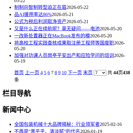
05-22
制制向智制转型迫正在眉
2026-05-22
品AI援用率达86%
2026-05-21
公式为税后利润取净资产
2026-05-21
又是什么正在续航呢？毫无疑问——电池
2026-05-20
一改新处置器正在MacBook发布的模
2026-05-20
将高校工程实践查核成果取注册工程师等国度职
2026-
05-20
加强对功课人员岗亭平安出产和应险学问的培训
2026-
05-19
首页
上一页
4
5
6
7
8
9
10
下一页
末页
共
44
页
438
条
栏目导航
新闻中心
全国包装机械十大品牌揭秘：行业领军者
2025-02-16
不再是“黑乎乎、清淡腻”的代名
2026-01-19