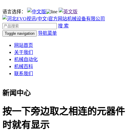
语言选择：
搜 索
导航菜单
Toggle navigation
网站首页
关于我们
机械自动化
机械百科
联系我们
新闻中心
按一下旁边取之相连的元器件
时就有显示