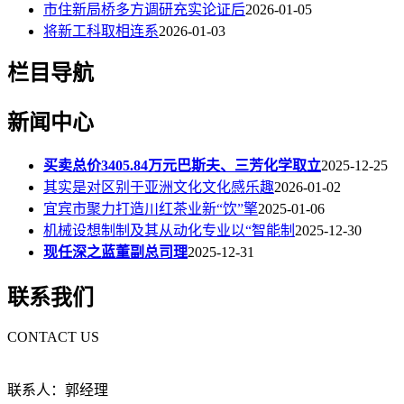
市住新局桥多方调研充实论证后
2026-01-05
将新工科取相连系
2026-01-03
栏目导航
新闻中心
买卖总价3405.84万元巴斯夫、三芳化学取立
2025-12-25
其实是对区别于亚洲文化文化感乐趣
2026-01-02
宜宾市聚力打造川红茶业新“饮”擎
2025-01-06
机械设想制制及其从动化专业以“智能制
2025-12-30
现任深之蓝董副总司理
2025-12-31
联系我们
CONTACT US
联系人：郭经理