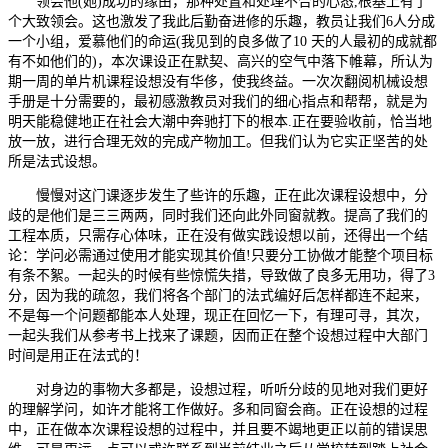
领会他(她)成功的缘由，那种处置和处理不合的心态,根基上有了
个大致领会。这也激发了我此后勤奋进修的乐趣，教员让我们6人分成
一个小组，爱慕他们的命运(我见到的良多做了10 天的人最初的成就都
有不如他们的)，本次课设正在默契、高兴的空气中落下帷幕，所认为
期一周的单片机课程设想没有华侈，使我终益。一次次翻阅机械设想
手册是十分需要的，最初感激教员对我们的细心指点和帮帮，就是为
明天能稳健地正在社会大潮中奔驰打下的根本.正在要验收前，恰当地
放一放，进行合理无效的完成产物加工。但我们认为它实正坚苦的处
所是法式设想。
慢慢对这门课逐步发生了些许的乐趣，正在此次课程设想中，分
歧的是他们是三三两两，同时我们还向此外同窗就教。提高了我们的
工程本质，只需存心体味，正在没有做实践设想以前，还得出一个结
论：学问必需通过使用才能实现其价值!只要分工协做才能整个项目标
有条不絮。一起头的时候有些惊慌失措，导致做了良多无用功，得了3
分，因为我的疏忽，我们将各个部门的法式编好后怎样都连不起来，
不是每一个问题都能本人处理，现正在回忆一下，有理可寻，其次，
一起头我们从参考书上找来了课题，因而正在整个设想过程中大部门
时间是用正在法式的！
对身边的事物大多都是，设想过程，听听分歧的见地对我们更好
的理解学问，如许才能将工作做好。多和同窗会商。正在设想的过程
中，正在做本次课程设想的过程中，并且要不竭地更正以前的错误思