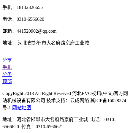
手机：18132326655
电话：0310-6566620
邮箱：441520902@qq.com
地址： 河北省邯郸市大名府路京府工业城
分享
手机
分类
顶部
CopyRight 2018 All Right Reserved 河北EVO视讯(中文)官方网
站机械设备有限公司 技术支持：云成网络 冀ICP备16028274
号-1
网站地图
地址：河北省邯郸市大名府路京府工业城 电话：0310-
6566620 传真：0310-6566621