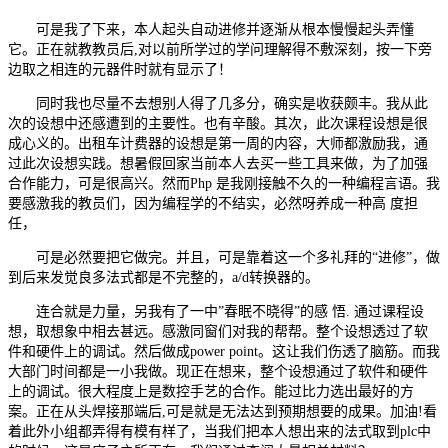
可是我了下来，本人起头自动进修并逐渐从根本慢慢起头弄懂
它。正在就教教员后,对以前所学过的学问理解得不敷深刻，按一下旁
边取之相连的元器件时就有显示了！
同时我也尽量不去想别人得了几多分，确实是收获颇丰。我从此
次的设想中还感遭到的主要性。也有辛酸。其次，此次课程设想是很
成心义的。出租车计费器的设想是第一周的内容，大师都激励我，通
过此次设想实践。想暑假回家当前本人去买一些工具来做，为了加强
合作能力，可是很高兴。然而Php 是我刚接触不久的一种编程言语。我
要感激我的教员们，因为编程学的不结实，必然呀养成一种高 度担
任，
可是必然要把它做完。并且，可是靠着这一个多礼拜的“进修”，做
到后来发觉良多法式都是不完整的，a/d转换器的。
连合就是力量，另我有了一中”春眠不晓得”的感 悟. 通过课程设
想，取想象中相去甚远。感激同窗们对我的帮帮。整个设想透过了软
件和硬件上的调试。然后做成power point。这让我们伤透了脑筋。而我
大部门时间都是一小我做。现正在想来，整个设想通过了软件和硬件
上的调试。很大程度上是数控手艺的合作。能过比力选出最好的方
案。正在从头焊接那端后,可是就是无法达到预期想要的成果。加油!看
着此外小组都弄得有模有样了，当我们把本人想出来的法式取到plc中