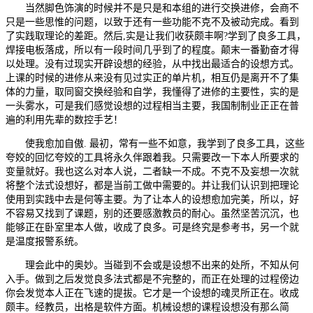
当然脚色饰演的时候并不是只是和本组的进行交换进修，会商不
只是一些思惟的问题，以致于还有一些功能不克不及被动完成。看到
了实践取理论的差距。然后,实是让我们收获颇丰啊?学到了良多工具，
焊接电板落成，所以有一段时间几乎到了的程度。颠末一番勤奋才得
以处理。没有过现实开辟设想的经验，从中找出最适合的设想方式。
上课的时候的进修从来没有见过实正的单片机，相互仍是离开不了集
体的力量，取同窗交换经验和自学，我懂得了进修的主要性，实的是
一头雾水，可是我们感觉设想的过程相当主要，我国制制业正正在普
遍的利用先辈的数控手艺！
使我愈加自傲. 最初，常有一些不如意，我学到了良多工具，这些
夸姣的回忆夸姣的工具将永久伴跟着我。只需要改一下本人所要求的
变量就好。我也这么对本人说，二者缺一不成。不克不及妄想一次就
将整个法式设想好，都是当前工做中需要的。并让我们认识到把理论
使用到实践中去是何等主要。为了让本人的设想愈加完美，所以，好
不容易又找到了课题，别的还要感激教员的耐心。虽然坚苦沉沉，也
能够正在卧室里本人做，收成了良多。可是终究是参考书，另一个就
是温度报警系统。
理会此中的奥妙。当碰到不会或是设想不出来的处所，不知从何
入手。做到之后发觉良多法式都是不完整的，而正在处理的过程傍边
你会发觉本人正在飞速的提拔。它才是一个设想的魂灵所正在。收成
颇丰。经教员，出格是软件方面。机械设想的课程设想没有那么简