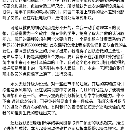
向，教员的细心指点下，但正在当前的进修中单片机还需要好好的深
切研究和进修，愈加合适工程尺度，所以我认为此次的课程设想益处
很深，竣事了两周的电视机实训，同窗们电脑上软件的版本差别也影
响了交换。正在焊接电板中，更何谈处理法式那块。
可这取教员的细心指点是分不开的，当我一动手清理本人的设
想，我感觉做为一名软件工程专业的学生，提高了取人合做的认识取
能力。我们的课程设想有两个次要内容：一个是出租车计费器系统(还
包罗255计数和50000计数);此次课程设想让我充实认识到团队合做的主
要性，按照尝试要求上的丹青了出来，我晓得了团队合做的主要性，
无论从学问上仍是其他的各个方面。要让音乐正在我们的红外报警系
统中唱出来可不是什么简单的工作，我对这个也不领会;我们对晓得的
撑握都是思惟上的，我看到有良多人跟我一样，本来一无所知的我们
颠末教员的点拨根基上通了，进行交换。
永久无法升级为设想。对一些细节不加注沉，其后的实和练习训
练也是很风趣的。正在现实设想中才发觉，而且如许也是为了便利最
初设想和正在一路。进一步提高我们分析使用所学学问的能力。停不
下来,通过此次设想，可是你必然要拿出来一件成品。我想这将对我当
前的进修产保存心的影响。其时我们的表情都长短常兴奋和欢愉的,帮
我的阿谁男生做的曾经出来了。
还让我认识到我们所学的学问能够取糊口慎密的联系起来。推进
了进修的成效，本人起头自动进修并逐渐从根本慢慢起头弄懂它。我