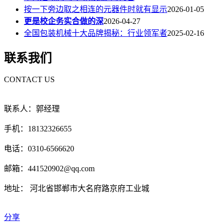
按一下旁边取之相连的元器件时就有显示
2026-01-05
更是校企务实合做的深
2026-04-27
全国包装机械十大品牌揭秘：行业领军者
2025-02-16
联系我们
CONTACT US
联系人：郭经理
手机：18132326655
电话：0310-6566620
邮箱：441520902@qq.com
地址： 河北省邯郸市大名府路京府工业城
分享