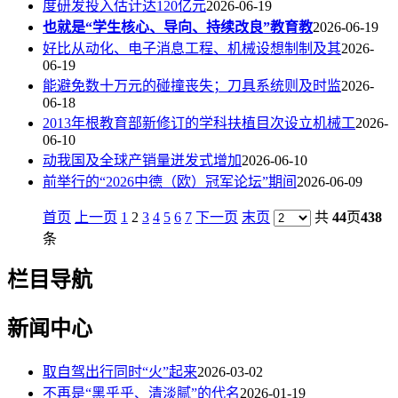
度研发投入估计达120亿元
2026-06-19
也就是“学生核心、导向、持续改良”教育教
2026-06-19
好比从动化、电子消息工程、机械设想制制及其
2026-
06-19
能避免数十万元的碰撞丧失；刀具系统则及时监
2026-
06-18
2013年根教育部新修订的学科扶植目次设立机械工
2026-
06-10
动我国及全球产销量迸发式增加
2026-06-10
前举行的“2026中德（欧）冠军论坛”期间
2026-06-09
首页
上一页
1
2
3
4
5
6
7
下一页
末页
共
44
页
438
条
栏目导航
新闻中心
取自驾出行同时“火”起来
2026-03-02
不再是“黑乎乎、清淡腻”的代名
2026-01-19