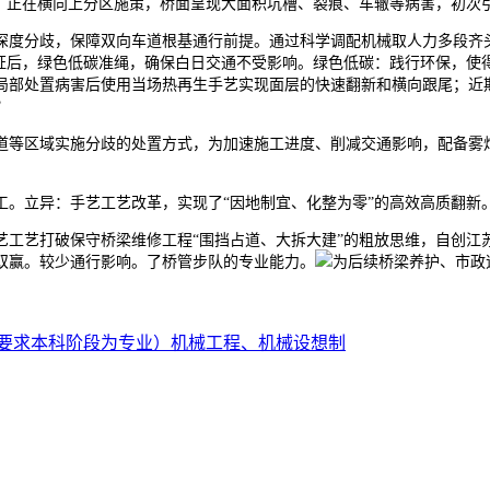
绳，正在横向上分区施策，桥面呈现大面积坑槽、裂痕、车辙等病害，初次
度分歧，保障双向车道根基通行前提。通过科学调配机械取人力多段齐头
论证后，绿色低碳准绳，确保白日交通不受影响。绿色低碳：践行环保，使
局部处置病害后使用当场热再生手艺实现面层的快速翻新和横向跟尾；近
？
等区域实施分歧的处置方式，为加速施工进度、削减交通影响，配备雾炮
立异：手艺工艺改革，实现了“因地制宜、化整为零”的高效高质翻新
艺打破保守桥梁维修工程“围挡占道、大拆大建”的粗放思维，自创江
双赢。较少通行影响。了桥管步队的专业能力。
为后续桥梁养护、市政
要求本科阶段为专业）机械工程、机械设想制