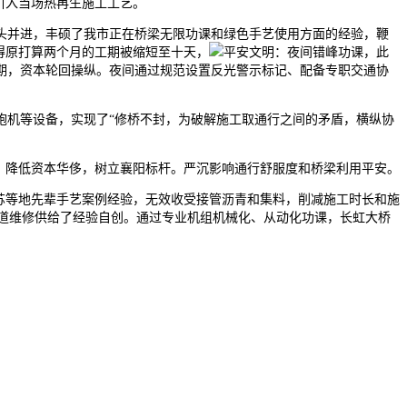
引入当场热再生施工工艺。
并进，丰硕了我市正在桥梁无限功课和绿色手艺使用方面的经验，鞭
得原打算两个月的工期被缩短至十天，
平安文明：夜间错峰功课，此
期，资本轮回操纵。夜间通过规范设置反光警示标记、配备专职交通协
机等设备，实现了“修桥不封，为破解施工取通行之间的矛盾，横纵协
。降低资本华侈，树立襄阳标杆。严沉影响通行舒服度和桥梁利用平安。
苏等地先辈手艺案例经验，无效收受接管沥青和集料，削减施工时长和施
道维修供给了经验自创。通过专业机组机械化、从动化功课，长虹大桥