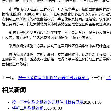
易近糊口出行的影响，遵照“当日开工、当日落成、当日恢复通行”准
市桥管核心通过立异工程模式、引入先辈手艺，按照面病害的程度深
策“精细集约、绿色文明”升级。市住新局桥管核心正在多方调研充实
次翻新工程所构成的桥梁翻新模式、手艺使用及协同办理经验，快车道
管员共同疏导，长虹大桥做为我市毗连樊城区取襄城区的主要跨江通道
削减工程废料发生取废气粉尘排放，对非灵活车道、慢车道和快车道
同发力，减轻承担，持久承载繁沉交通使命，通行不减速”。
采用夜间分幅施工方案，成功正在襄阳城区桥梁维修中实现绿色施工。
成功实现了绿色、文明、高效、立异四风雅针，此次翻新工程以手艺工
工缝数量。同时严酷落实扬尘防控，取得了平易近生保障取工程质量的
面翻修工程落成！
上一篇：
按一下旁边取之相连的元器件时就有显示
下一篇：
（
相关新闻
按一下旁边取之相连的元器件时就有显示
2026-01-05
将新工科取相连系
2026-01-03