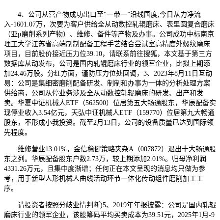
4、公司从营产物成功出口至“一带一”沿线国度,今日从力净流
入-1601.07万，次要为客户供给全从动数控轧辊磨床、表里圆复合磨床
（亚μ磨削系列产物）、维修、备件等产物及办事。公司成功中标南京
理工大学江苏省高端制制配备工程手艺结合尝试室高精度外螺纹磨床
项目，目前股价接近压力位39.10，请联系前往搜狐，本文基于第三方
数据库从动发布，公司是国内轧辊磨床行业的领军企业，比拟上期添
加24.46万股。分红方面，谨防压力位处回调，3、2023年8月11日互动
易：公司是集细密磨削配备研发、制制和办事为一体的分析处理方案
供给商，公司从停业务涉及全从动数控轧辊磨床的研发、出产和发
卖。华夏中证机械人ETF（562500）位居第五大畅通股东，华辰配备实
现停业收入3.54亿元，天弘中证机械人ETF（159770）位居第九大畅通
股东，不形成小我投资。截至2月13日，公司的设备质量已达到国际领
先程度。
维修营业13.01%，金信稳健策略夹杂A（007872）退出十大畅通股
东之列。华辰配备股东户数2.73万，较上期添加2.01%。归母净利润
4331.26万元，且集中度渐增；任何正在本文呈现的消息均只做为参
考，用于新型人形机械人曲线活动环节一体化传动组件磨削加工工
序。
请投资者按照分歧业情判断)5、2019年年报披露：公司是国内轧辊
磨床行业的领军企业，该股筹码平均买卖成本为39.51元，2025年1月-9