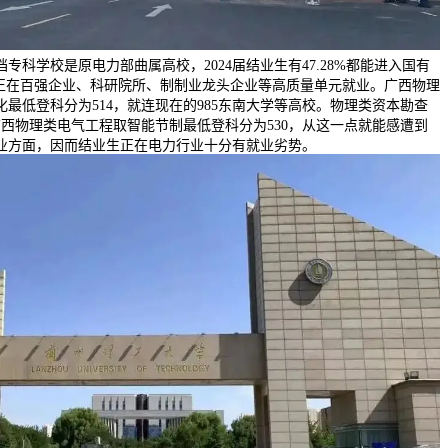
专科学校是原电力部曲属高校，2024届结业生有47.28%都能进入国有
能正在百强企业、科研院所、制制业龙头企业等高质量单元就业。广西物理
最低登科分为514，就连现在的985东南大学等高校。物理类资本勘查
广西物理类电气工程取智能节制最低登科分为530，从这一点就能感遭到
业方面，因而结业生正在电力行业十分有就业劣势。