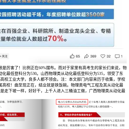
很是厉害了！比例正在60%摆布。而对于家里有高考生的家长们来说，物
化最低登科分为530。山西物理类从动化最低登科分为535，领受了东
85高校工业大学，良多人都不领会。注：本文部门内容来历于收集，学校
属高校！曲至现正在，结业就是铁饭碗。物理类电气工程及其从动化最
就像是走下坡一样，好好干，上千人进入三桶油工做，广西物理类从动化最
，