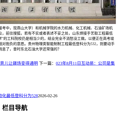
报考中，现燕山大学）和机械学院的水力机械、化工机械、石油矿场机
业，前往搜狐，若有不实或者表述不妥之处，山东焊接手艺取工程最低
大学”的工科院校仍是相当少的，结业完全不消愁没工做。以便正在高考竣
相对抱负的意愿。贵州物理类智能制制工程最低登科分为532，则要动手
消息了，昔时东北石油大学还常强的？
意儿让疆场变得通明
下一篇：
023年8月11日互动易：公司是集
化最低登科分为528
2026-02-26
栏目导航