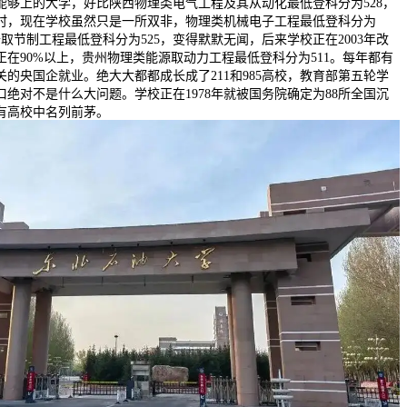
布能够上的大学，好比陕西物理类电气工程及其从动化最低登科分为528，
时，现在学校虽然只是一所双非，物理类机械电子工程最低登科分为
备取节制工程最低登科分为525，变得默默无闻，后来学校正在2003年改
在90%以上，贵州物理类能源取动力工程最低登科分为511。每年都有
的央国企就业。绝大大都都成长成了211和985高校，教育部第五轮学
绝对不是什么大问题。学校正在1978年就被国务院确定为88所全国沉
有高校中名列前茅。