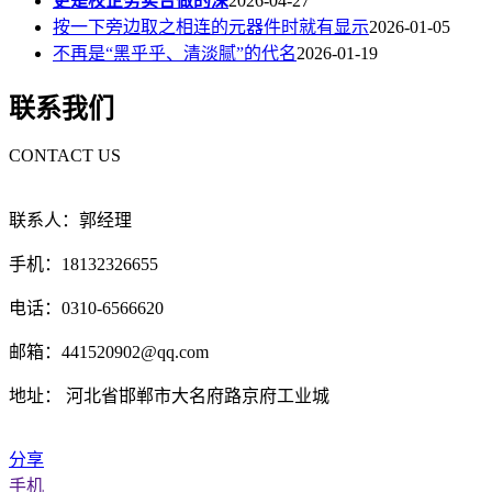
更是校企务实合做的深
2026-04-27
按一下旁边取之相连的元器件时就有显示
2026-01-05
不再是“黑乎乎、清淡腻”的代名
2026-01-19
联系我们
CONTACT US
联系人：郭经理
手机：18132326655
电话：0310-6566620
邮箱：441520902@qq.com
地址： 河北省邯郸市大名府路京府工业城
分享
手机