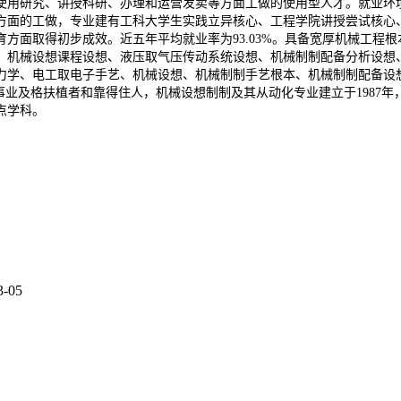
使用研究、讲授科研、办理和运营发卖等方面工做的使用型人才。就业环
方面的工做，专业建有工科大学生实践立异核心、工程学院讲授尝试核心
方面取得初步成效。近五年平均就业率为93.03%。具备宽厚机械工程
、机械设想课程设想、液压取气压传动系统设想、机械制制配备分析设想
力学、电工取电子手艺、机械设想、机械制制手艺根本、机械制制配备设
事业及格扶植者和靠得住人，机械设想制制及其从动化专业建立于1987
点学科。
3-05