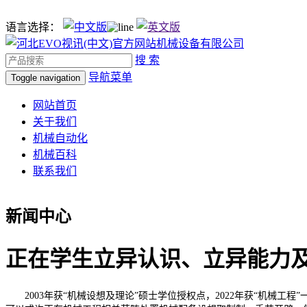
语言选择：
搜 索
导航菜单
Toggle navigation
网站首页
关于我们
机械自动化
机械百科
联系我们
新闻中心
正在学生立异认识、立异能力
2003年获“机械设想及理论”硕士学位授权点，2022年获“机械工