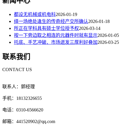
新闻中心
都设无机械或机电科
2026-01-19
绎一场绝处逢生的传奇经产交所确认
2026-01-18
所正在学科具有硕士学位授予权
2026-03-14
按一下旁边取之相连的元器件时就有显示
2026-01-05
托底、手艺冲破、市场迸发三厚利好叠加
2026-03-25
联系我们
CONTACT US
联系人：郭经理
手机：18132326655
电话：0310-6566620
邮箱：441520902@qq.com