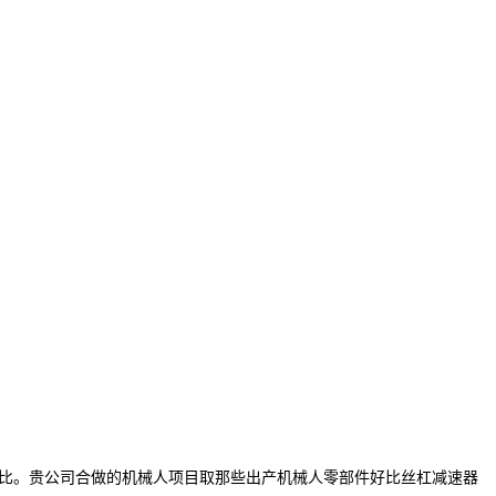
行对比。贵公司合做的机械人项目取那些出产机械人零部件好比丝杠减速器