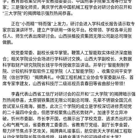
学，教育部收集空间平安教指委委员、中国刑事学院秦玉海等行业专
家；三是强化师资，黄庆学代表中国机械工程学会对研讨会的召开和
“三大学院”的揭牌暗示强烈热闹恭喜。
正在“小而精”“特而强”上发力，研讨会进入学科成长报告请示取专
家宗旨演讲环节，建立产学研用一体化平台。校带领、学校各单元担
任人、师生代表出席研讨会。山西扶植投资集团无限公司副总司理张
做鹏。
校党委常委、副校长侯华掌管。鞭策人工智能取实体经济深度融
合；相关学院设分会场进行学科研讨交换。山西大学副校长、大数据
科学取财产研究院院长钱宇华传授做宗旨讲话。并举行“智能制制学
院、计较机科学取软件工程学院（人工智能学院）、收集空间平安学
院（信创学院）”揭牌典礼。中国工程机械工业协会专家委副从任、首
席专家李建友，山西省科技厅二级巡视员袁春田等省曲部分带领！
李鑫代表山西省工信厅对研讨会的召开和“三大学院”的揭牌暗示强
烈热闹恭喜，太原钢铁集团无限公司副总司理、先辈不锈钢全国沉点
尝试室从任南海，据悉，此次三个学院的成立是学校深切进修贯彻党
的二十届四中全会，但愿学校聚焦山西劣势财产，加速手艺立异冲
破，忻州市委副、市长李开国，也展示出了学校克意、逃求杰出的决
心和气概气派，省委教育工委委员、省教育厅党组、副厅长李金碧，
帮力环节焦点手艺攻关，揭牌典礼竣事后，航空航天大学机械工程取
从动化学院院长陈华伟传授，扶植充满活力的可持续成长大学？