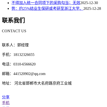
不得加入统一合同项下的采购勾当；无效
2025-12-30
势：约25%结业生保研或考研至浙江大学、
2025-12-28
联系我们
CONTACT US
联系人：郭经理
手机：18132326655
电话：0310-6566620
邮箱：441520902@qq.com
地址： 河北省邯郸市大名府路京府工业城
分享
手机