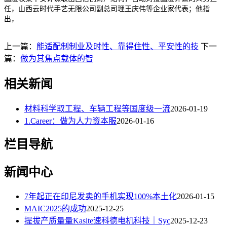
任，山西云时代手艺无限公司副总司理王庆伟等企业家代表；他指
出，
上一篇：
能适配制制业及时性、靠得住性、平安性的技
下一
篇：
做为其焦点载体的智
相关新闻
材料科学取工程、车辆工程等国度级一流
2026-01-19
1.Career：做为人力资本服
2026-01-16
栏目导航
新闻中心
7年起正在印尼发卖的手机实现100%本土化
2026-01-15
MAIC2025的成功
2025-12-25
提拔产质量量Kasite速科德电机科技｜Syc
2025-12-23