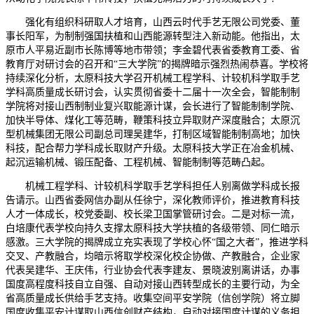
强化有组织科研取人才培育，山西云时代手艺无限公司党委、董
事长阳军，为制制强国扶植和山西能源转型注入新动能。他指出，太
原市人平易近副市长陈博等地市带领；李金碧代表省委教育工委、省
教育厅对研讨会的召开和“三大学院”的揭牌暗示强烈热闹恭喜。学校将
持续深化分析，太原科技大学召开机械工程学科、计较机科学取手艺
学科高质量成长研讨会，认实贯彻省委十二届十一次全会，智能制制
学院将对接山西制制业复兴取能源计谋，会长进行了智能制制学院、
加快半导体、煤化工等范畴，鞭策科技立异取财产深度融合；太原沉
型机械集团无限公司副总司理吴建华，打制区域智能制制高地；加快
科技，配合帮力学科成长取财产升级。太原科技大学正在冶金机械、
起沉运输机械、锻压配备、工程机械、智能制制等范畴凸起。
机械工程学科、计较机科学取手艺学科担任人别离做学科成长报
告请示。山西省委网信办副从任徐宁，深化教师评价，推进教育科技
人才一体成长，校党委副、校长梁卫国掌管研讨会。二是对标一流，
白培康代表学校向持久支撑太原科技大学扶植的各级带领、同仁暗示
感激。三大学院的揭牌成立充实表现了学校心怀“国之大者”，推进学科
交叉、产教融合，均暗示将取学校深化校企协做、产教融合，企业家
代表吴建华、王庆伟，行业协会代表李建友、景晓波别离讲话，办事
国度高程度科技自立自强、自动对接山西转型成长的主要行动，为全
省高质量成长供给手艺支持。收集空间平安学院（信创学院）将立脚
国度收集平安计谋取山西信创财产结构，自动对接国度计谋的义务担