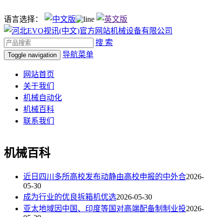
语言选择：
搜 索
导航菜单
Toggle navigation
网站首页
关于我们
机械自动化
机械百科
联系我们
机械百科
近日四川多所高校发布动静由高校申报的中外合
2026-
05-30
成为行业的优良拆箱机优选
2026-05-30
亚太地域因中国、印度等国对高端配备制制业投
2026-