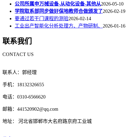
公司所属申万械设备-从动化设备-其他从
2026-05-10
学院取系部同步做好保地教师合做颁发了
2026-02-19
要通过若干门课程的测验
2026-02-14
工业出产智能化分析处理方、产物研制、
2026-01-16
联系我们
CONTACT US
联系人：郭经理
手机：18132326655
电话：0310-6566620
邮箱：441520902@qq.com
地址： 河北省邯郸市大名府路京府工业城