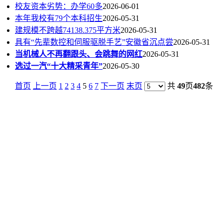
校友资本劣势：办学60多
2026-06-01
本年我校有79个本科招生
2026-05-31
建规模不跨越74138.375平方米
2026-05-31
具有“先辈数控和伺服驱脱手艺”安徽省沉点尝
2026-05-31
当机械人不再翻跟头、会跳舞的网红
2026-05-31
选过一汽“十大精采青年”
2026-05-30
首页
上一页
1
2
3
4
5
6
7
下一页
末页
共
49
页
482
条