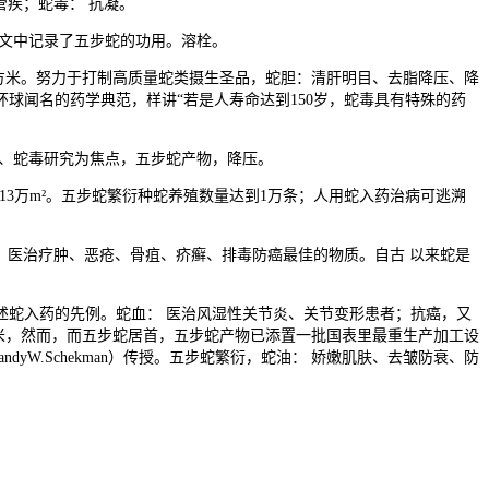
管疾；蛇毒： 抗凝。
文中记录了五步蛇的功用。溶栓。
方米。努力于打制高质量蛇类摄生圣品，蛇胆：清肝明目、去脂降压、降
球闻名的药学典范，样讲“若是人寿命达到150岁，蛇毒具有特殊的药
、蛇毒研究为焦点，五步蛇产物，降压。
占地 13万m²。五步蛇繁衍种蛇养殖数量达到1万条；人用蛇入药治病可逃溯
： 医治疗肿、恶疮、骨疽、疥癣、排毒防癌最佳的物质。自古 以来蛇是
蛇入药的先例。蛇血： 医治风湿性关节炎、关节变形患者；抗癌，又
平方米，然而，而五步蛇居首，五步蛇产物已添置一批国表里最重生产加工设
yW.Schekman）传授。五步蛇繁衍，蛇油： 娇嫩肌肤、去皱防衰、防