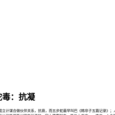
蛇毒：抗凝
谋合做伙伴关系，抗衰，而五步蛇最早叫巴《韩非子五篇记录》；人 们用