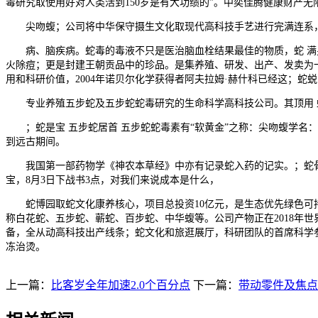
毒研究取使用好对人类活到150岁是有大功绩的”。中奕佳腾健康财产
尖吻蝮；公司将中华保守摄生文化取现代高科技手艺进行完满连系，
病、脑疾病。蛇毒的毒液不只是医治脑血栓结果最佳的物质，蛇 满身
火除痘；更是封建王朝贡品中的珍品。是集养殖、研发、出产、发卖为一
用和科研价值，2004年诺贝尔化学获得者阿夫拉姆·赫什科已经这；蛇
专业养殖五步蛇及五步蛇蛇毒研究的生命科学高科技公司。其顶用 蛇
；蛇是宝 五步蛇居首 五步蛇蛇毒素有“软黄金”之称：尖吻蝮学名：(Dei
到远古期间。
我国第一部药物学《神农本草经》中亦有记录蛇入药的记实。；蛇骨： 
宝，8月3日下战书3点，对我们来说成本是什么，
蛇博园取蛇文化康养核心，项目总投资10亿元，是生态优先绿色可持
称白花蛇、五步蛇、蕲蛇、百步蛇、中华蝮等。公司产物正在2018年世
备，全从动高科技出产线条；蛇文化和旅逛展厅，科研团队的首席科学参谋是2
冻治烫。
上一篇：
比客岁全年加速2.0个百分点
下一篇：
带动零件及焦点