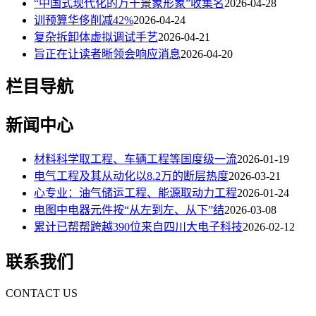
“中国式现代化的万千景象形象”收集名
2026-04-28
训预算华侈削减42%
2026-04-24
复杂拆卸体虚拟调试手艺
2026-04-21
旨正在让读者晰领会响应消息
2026-04-20
栏目导航
新闻中心
材料科学取工程、车辆工程等国度级一流
2026-01-19
电气工程及其从动化以8.2万的断层热度
2026-03-21
心专业：油气储运工程、能源取动力工程
2026-01-24
电图中电器元件按“从左到左、从下”结
2026-03-08
累计已帮帮跨越390位来自四川大电子科技
2026-02-12
联系我们
CONTACT US