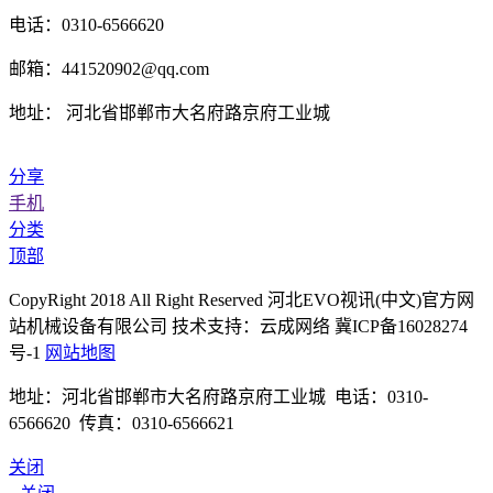
电话：0310-6566620
邮箱：441520902@qq.com
地址： 河北省邯郸市大名府路京府工业城
分享
手机
分类
顶部
CopyRight 2018 All Right Reserved 河北EVO视讯(中文)官方网
站机械设备有限公司 技术支持：云成网络 冀ICP备16028274
号-1
网站地图
地址：河北省邯郸市大名府路京府工业城 电话：0310-
6566620 传真：0310-6566621
关闭