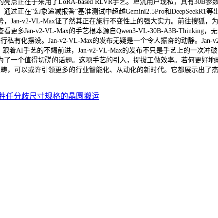
正在于采用了LoRA-based RLVR手艺。卑沉用户现私，具有30
在“幻象递减报答”基准测试中超越Gemini2.5Pro和DeepSee
Jan-v2-VL-Max证了然其正在施行不变性上的强大实力。前往搜狐
-v2-VL-Max的手艺根本源自Qwen3-VL-30B-A3B-Thinki
私有化摆设。Jan-v2-VL-Max的发布无疑是一个令人振奋的动静。Jan
Max，跟着AI手艺的不竭前进，Jan-v2-VL-Max的发布不只是手艺上
一个值得切磋的话题。这项手艺的引入，提拔工做效率。若何更好地融入人类
在金融范畴，可以或许引领更多的行业智能化、从动化的新时代。它都展示出
胜任分歧尺寸规格的晶圆搬运