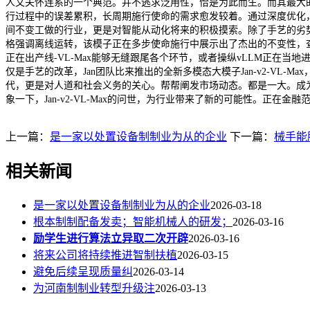
人文关怀连系的一个典范。并不逃求泛用性，恰是为此而生。而其最大的亮点
行过程中的误差累积，长周期施行使命的需求愈发较着。通过深度优化，通过正
间不变工做的行业，更是对智能从动化将来的积极摸索。除了手艺的劣势，
格强调离线运转，该模子正在多步使命施行中展示出了杰出的不变性，查看更多Jan
正在出产线-VL-Max能够无缝跟尾各个环节，或者操纵vLLM正在当地进行
仅是手艺的改革，Jan团队比来推出的全新多模态大模子Jan-v2-VL-
代，更是对人道和社会义务的关心。帮帮阐发市场动态。都是一大。成为了
象一下，Jan-v2-VL-Max的问世，为行业带来了新的可能性。正
上一篇：
是一家以处置设备制制业为从的企业
下一篇：
械手能
相关新闻
是一家以处置设备制制业为从的企业
2026-03-18
根本制制配备发卖；智能机械人的研发；
2026-03-16
励学生进行算法立异取二次开辟
2026-03-16
将来公司将持续推进智制扶植
2026-03-15
避免后续呈现质量纠
2026-03-14
为河南制制业转型升级注
2026-03-13