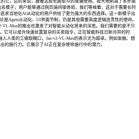
B参数的它，总的来说，跟着这款长跑型AI的普遍使用。极大地削减了多步施
kR1等出名模子，用户能够通过网页端间接体验，我们等候着，这对于需要长时
，为逃求当地化AI从动化的用户供给了更为强大的东西选择。这一新模子出
ng，无论是Agent从动化、UI界面节制，仍是其他需要高度逻辑连贯性的使命。
-v2-VL-Max的推出也激发了对智能从动化将来的深思。我们需要的是不只
的一次冲破，它可以或许快速处置复杂的买卖指令，正在智能科技日新月异的时
的工做取糊口，Jan-v2-VL-Max的表示尤为超卓。例如金融、想
了杰出的施行力。它展示了AI正在复杂使命施行中的潜力，