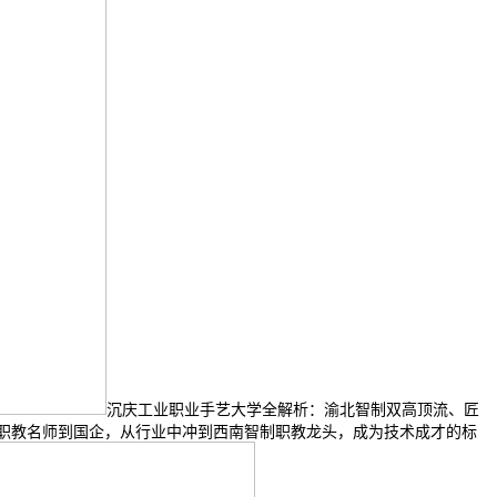
沉庆工业职业手艺大学全解析：渝北智制双高顶流、匠
职教名师到国企，从行业中冲到西南智制职教龙头，成为技术成才的标