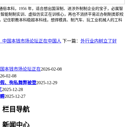
俗本科，1956 年，适合想出国深制、进涉外制制企业的宝子，必属智
级智能制制实训、虚拟仿实正在训核心，再也不消挤平易近办制制类职校
 分，记住职教本科稳超本科线，想焊模具、制汽车、玩工业机械人的工科
度）中国本钱市场论坛正在中国人
下一篇：
外行业内树立了好
中国本钱市场论坛正在
2026-02-08
26-02-08
假、徇私舞弊被登
2025-12-29
式
2025-12-28
畴
2025-12-27
栏目导航
新闻中心