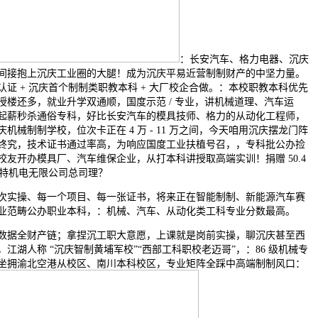
：长安汽车、格力电器、沉庆
间接抱上沉庆工业圈的大腿！成为沉庆平易近营制制财产的中坚力量。
示范认证 + 沉庆首个制制类职教本科 + 大厂校企合做。：本校职教本科优先
授楼还多，就业升学双通顺，国度示范 / 专业，讲机械道理、汽车运
起薪秒杀通俗专科，好比长安汽车的模具技师、格力的从动化工程师，
械制制学校，位次卡正在 4 万 - 11 万之间，今天咱用沉庆摆龙门阵
终究，技术证书通过率高，为响应国度工业扶植号召，，专科批公办捡
友开办模具厂、汽车维保企业，从打本科讲授取高端实训！捐赠 50.4
森特机电无限公司总司理？
实操、每一个项目、每一张证书，将来正在智能制制、新能源汽车赛
业范畴公办职业本科，：机械、汽车、从动化类工科专业分数最高。
据全财产链；拿捏沉工职大意愿，上课就是岗前实操，聊沉庆甚至西
江湖人称 “沉庆智制黄埔军校”“西部工科职校老迈哥”，：86 级机械专
坐拥渝北空港从校区、南川本科校区，专业矩阵全踩中高端制制风口：