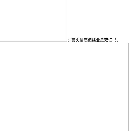
：膏火偏高但结业拿双证书，