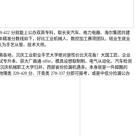
类 339-422 分就能上公办双高专科，取长安汽车、格力电器、海尔集团共建
025 年精准分数线如下，好比工业机械人、数控加工赛项团队，结业生就业
成长为手艺从管、技术大师。
各地，沉庆工业职业手艺大学绝对是性价比天花板！大国工匠、企业
专升本、获大厂曲通 offer，模具设想取制制、电气从动化、汽车检测
年取沉庆机械职工大学归并，西部省份捡漏机遇多。本身就是一件超酷的
 320-420 分、汗青类 278-337 分即可报考，或是中低分捡漏公办