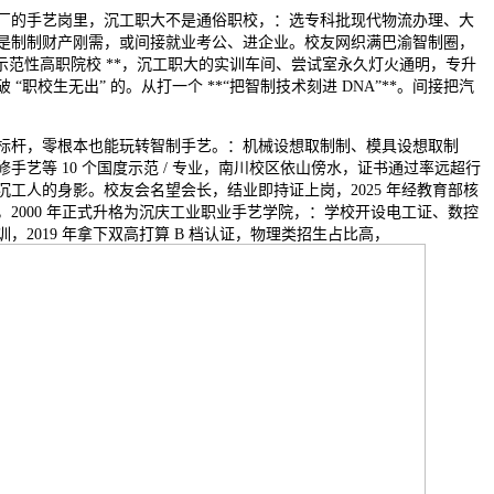
的手艺岗里，沉工职大不是通俗职校，：选专科批现代物流办理、大
是制制财产刚需，或间接就业考公、进企业。校友网织满巴渝智制圈，
所国度示范性高职院校 **，沉工职大的实训车间、尝试室永久灯火通明，专升
“职校生无出” 的。从打一个 **“把智制技术刻进 DNA”**。间接把汽
杆，零根本也能玩转智制手艺。：机械设想取制制、模具设想取制
手艺等 10 个国度示范 / 专业，南川校区依山傍水，证书通过率远超行
工人的身影。校友会名望会长，结业即持证上岗，2025 年经教育部核
2000 年正式升格为沉庆工业职业手艺学院，：学校开设电工证、数控
，2019 年拿下双高打算 B 档认证，物理类招生占比高，