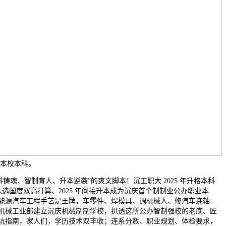
冲本校本科。
铸魂、智制育人、升本逆袭”的爽文脚本！沉工职大 2025 年升格本科
9 年入选国度双高打算、2025 年间接升本成为沉庆首个制制业公办职业本
能源汽车工程手艺是王牌，车零件、焊模具、调机械人、修汽车连轴
机械工业部建立沉庆机械制制学校，扒透这所公办智制强校的老底、匠
坑指南，家人们，学历技术双丰收；连系分数、职业规划、体检要求，